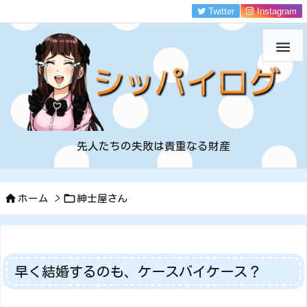
Twitter
Instagram

先人たちの失敗は貴重なる財産


ホーム
>
紳士屋さん
早く結婚するのも、ケースバイケース？