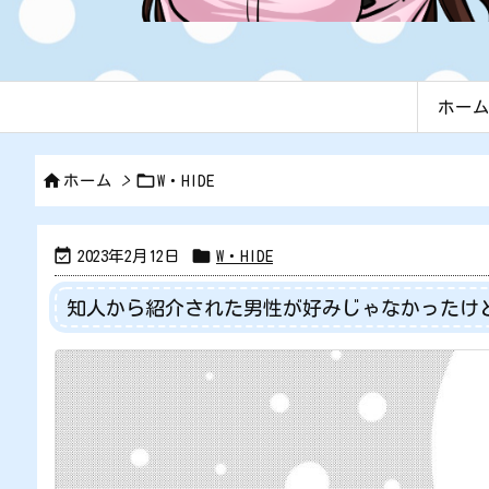
ホー


ホーム
>
W・HIDE


2023年2月12日
W・HIDE
知人から紹介された男性が好みじゃなかったけ