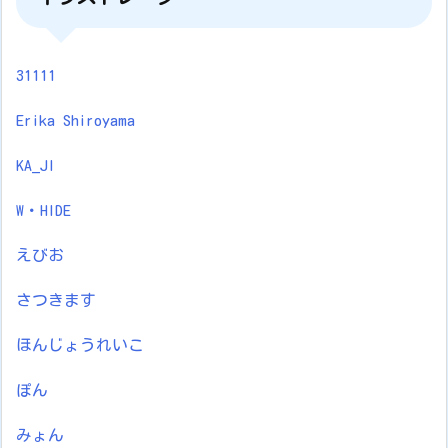
31111
Erika Shiroyama
KA_JI
W・HIDE
えびお
さつきます
ほんじょうれいこ
ぽん
みょん