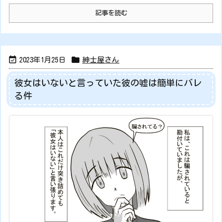
記事を読む


2023年1月25日
紳士屋さん
彼女はいないと言っていた彼の嘘は簡単にバレ
る件