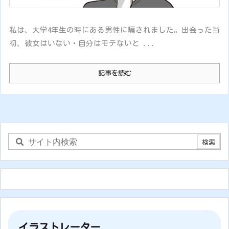
私は、大学4年生の時にある男性に騙されました。出会った当
初、彼女はいない・自分はモテないと ...
記事を読む
イラストレーター