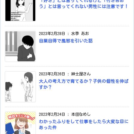
「好き」とは言ってくれるけど「付き合お
う」とは言ってくれない男性には注意です！
2023年2月28日
:
水季 あお
自業自得で風邪を引いた話
2023年2月26日
:
紳士屋さん
大人の考え方で育てるか？子供の個性を伸ば
すか？
2023年2月24日
:
本田なめし
わかったふりをして仕事をしたら大変な目に
あった件