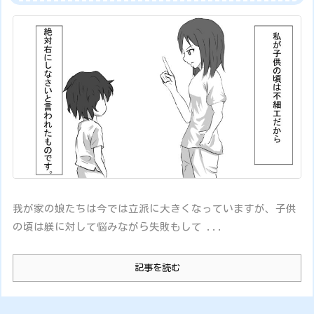
我が家の娘たちは今では立派に大きくなっていますが、子供
の頃は躾に対して悩みながら失敗もして ...
記事を読む