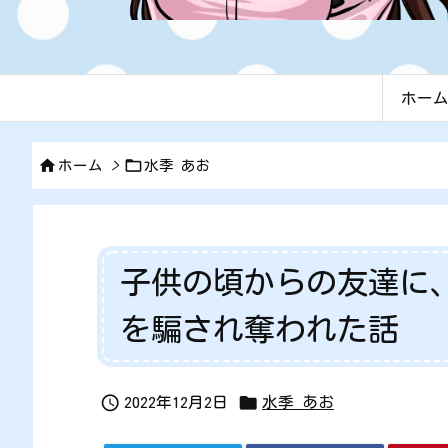
ホー


ホーム
>
水季 あお
子供の頃からの友達に
を騙され奪われた話


2022年12月2日
水季 あお