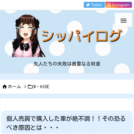
Twitter
Instagram

先人たちの失敗は貴重なる財産


ホーム
>
W・HIDE
個人売買で購入した車が絶不調！！その恐る
べき原因とは・・・