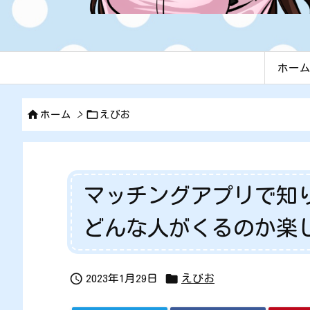
ホー


ホーム
>
えびお
マッチングアプリで知
どんな人がくるのか楽


2023年1月29日
えびお