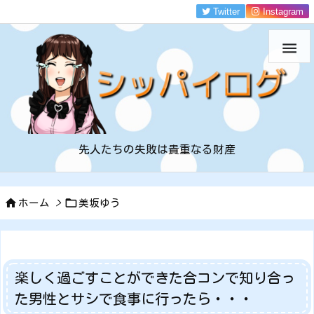
Twitter
Instagram

先人たちの失敗は貴重なる財産


ホーム
>
美坂ゆう
楽しく過ごすことができた合コンで知り合っ
た男性とサシで食事に行ったら・・・