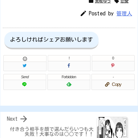


美坂ゆう
恋愛

Posted by
管理人
よろしければシェアお願いします
!
0

Send
Forbidden
-
Copy

Next
付き合う相手を顔で選んだらいつも大
失敗！大事なのは○○です！！